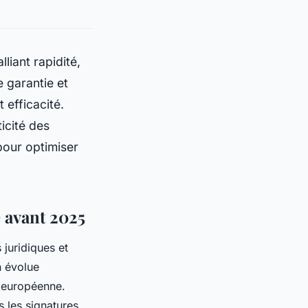
liant rapidité,
 garantie et
 efficacité.
ticité des
pour optimiser
e avant 2025
 juridiques et
n évolue
n européenne.
s les signatures