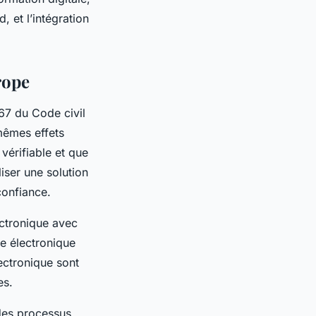
 et l’intégration
rope
367 du Code civil
 mêmes effets
 vérifiable et que
liser une solution
confiance.
ectronique avec
re électronique
lectronique sont
es.
 des processus