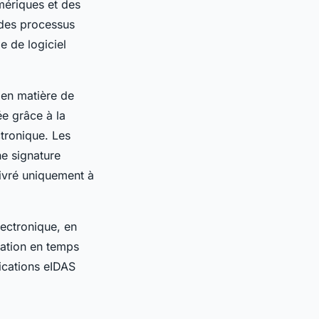
umériques et des
 des processus
e de logiciel
e en matière de
ée grâce à la
ctronique. Les
ne signature
élivré uniquement à
lectronique, en
ication en temps
fications eIDAS