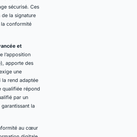
tage sécurisé. Ces
 de la signature
 la conformité
vancée et
e l’apposition
e), apporte des
 exige une
ui la rend adaptée
e qualifiée répond
alifié par un
, garantissant la
onformité au cœur
rmation digitale,