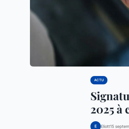
ACTU
Signatu
2025 à 
E
Eliott
15 septe