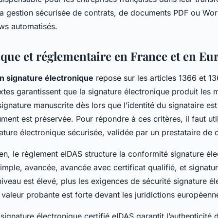
 gestion sécurisée de contrats, de documents PDF ou Word,
ws automatisés.
ique et réglementaire en France et en Eu
n signature électronique
repose sur les articles 1366 et 1
xtes garantissent que la signature électronique produit les
signature manuscrite dès lors que l’identité du signataire est
ument est préservée. Pour répondre à ces critères, il faut uti
ature électronique sécurisée, validée par un prestataire de 
n, le règlement eIDAS structure la conformité signature él
imple, avancée, avancée avec certificat qualifié, et signatu
 niveau est élevé, plus les exigences de sécurité signature é
la valeur probante est forte devant les juridictions européenn
signature électronique certifié eIDAS garantit l’authenticité