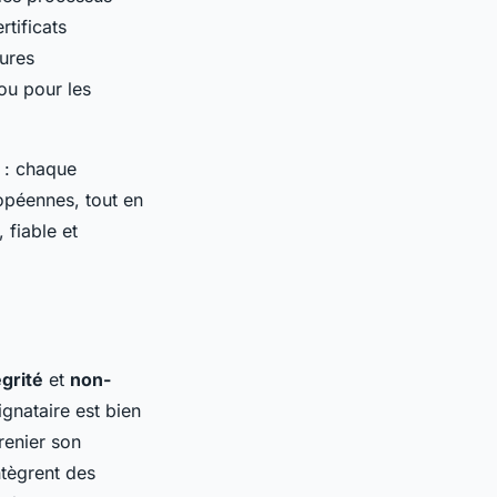
rtificats
tures
ou pour les
t : chaque
opéennes, tout en
 fiable et
égrité
et
non-
ignataire est bien
renier son
ntègrent des