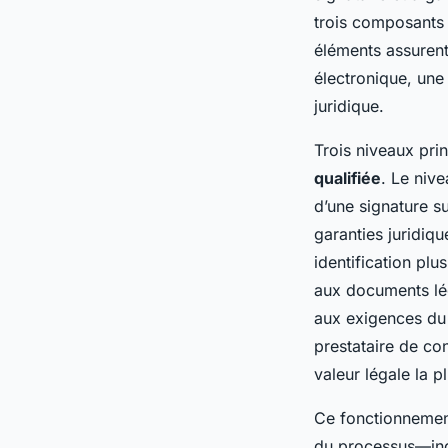
trois composants :
éléments assurent 
électronique, une
juridique.
Trois niveaux pri
qualifiée
. Le niv
d’une signature s
garanties juridiq
identification plu
aux documents lég
aux exigences du r
prestataire de conf
valeur légale la pl
Ce fonctionnement
du processus—indi