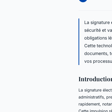
La signature 
sécurité et v
obligations l
Cette technolo
documents, to
vos processus
Introductio
La signature élect
administratifs, p
rapidement, notam
Cette impulsion ré