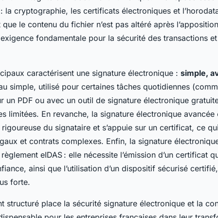
 la cryptographie, les certificats électroniques et l’horoda
que le contenu du fichier n’est pas altéré après l’apposition
 exigence fondamentale pour la sécurité des transactions et
ncipaux caractérisent une signature électronique :
simple, a
eau simple, utilisé pour certaines tâches quotidiennes (comm
ur un PDF ou avec un outil de signature électronique gratuit
ues limitées. En revanche, la signature électronique avancée
s rigoureuse du signataire et s’appuie sur un certificat, ce q
aux et contrats complexes. Enfin, la signature électroniqu
èglement eIDAS : elle nécessite l’émission d’un certificat qu
iance, ainsi que l’utilisation d’un dispositif sécurisé certifié
us forte.
 structuré place la sécurité signature électronique et la c
spensable pour les entreprises françaises dans leur transfo